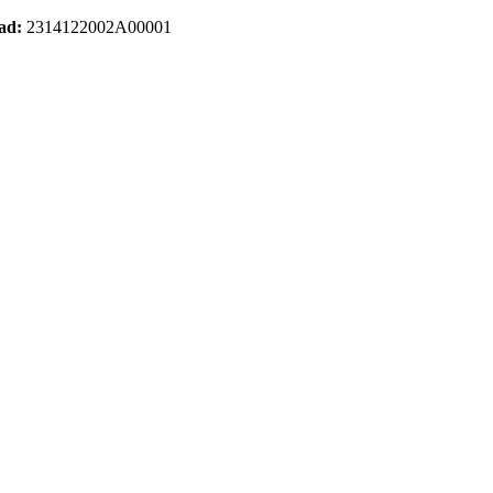
dad:
2314122002A00001